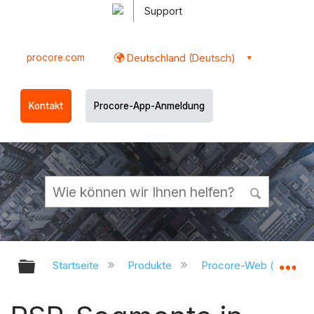
Support
procore.com
Deutschland (Deutsch)
Kontakt
Procore-App-Anmeldung
Globale Hierarchie auf- und zukl
Gl
Startseite
Produkte
Procore-Web (app.pr