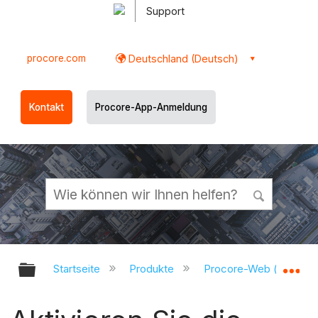
Support
procore.com
Deutschland (Deutsch)
Kontakt
Procore-App-Anmeldung
Globale Hierarchie auf- und zukl
Gl
Startseite
Produkte
Procore-Web (app.pr