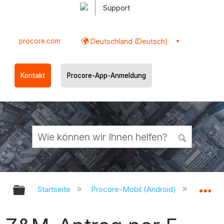
Support
procore.com
Deutschland (Deutsch)
Kontakt
Procore-App-Anmeldung
Globale Hierarchie auf- und zukl
Gl
Startseite
Procore-Mobil (Android)
Procor