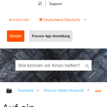
Support
procore.com
Deutschland (Deutsch)
Kontakt
Procore-App-Anmeldung
Globale Hierarchie auf- und zukl
Gl
Startseite
Procore-Mobil (Android)
Procor