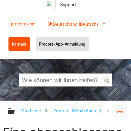
Support
procore.com
Deutschland (Deutsch)
Kontakt
Procore-App-Anmeldung
Globale Hierarchie auf- und zukl
Gl
Startseite
Procore-Mobil (Android)
Procor