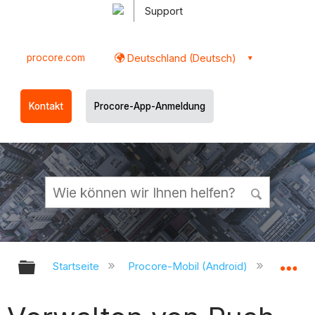
Support
procore.com
Deutschland (Deutsch)
Kontakt
Procore-App-Anmeldung
Globale Hierarchie auf- und zukl
Gl
Startseite
Procore-Mobil (Android)
Procor