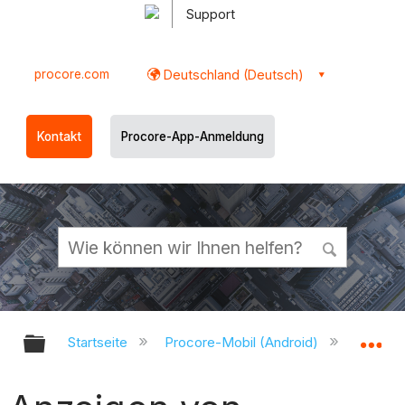
Support
procore.com
Deutschland (Deutsch)
Kontakt
Procore-App-Anmeldung
Globale Hierarchie auf- und zukl
Gl
Startseite
Procore-Mobil (Android)
Procor