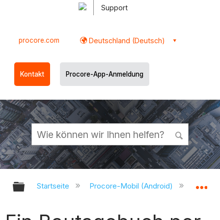
Support
procore.com
Deutschland (Deutsch)
Kontakt
Procore-App-Anmeldung
Globale Hierarchie auf- und zukl
Gl
Startseite
Procore-Mobil (Android)
Procor