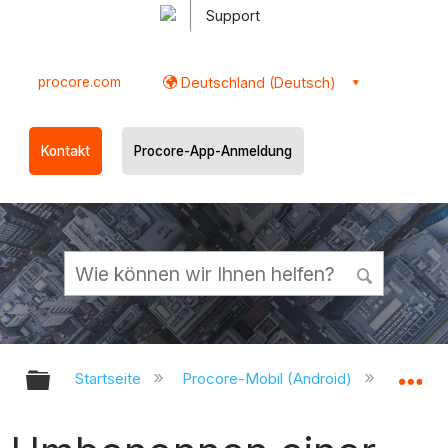
Support
procore.com
Deutschland (Deutsch)
Kontakt
Procore-App-Anmeldung
Globale Hierarchie auf- und zukl
Gl
Startseite
Procore-Mobil (Android)
Procor