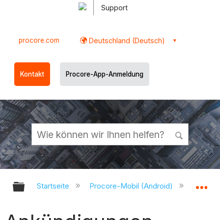
Support
procore.com
Deutschland (Deutsch)
Kontakt
Procore-App-Anmeldung
Globale Hierarchie auf- und zukl
Gl
Startseite
Procore-Mobil (Android)
Procor