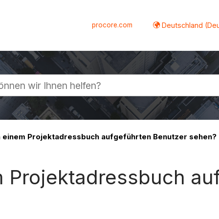
procore.com
Deutschland (De
lappen
n einem Projektadressbuch aufgeführten Benutzer sehen?
m Projektadressbuch au