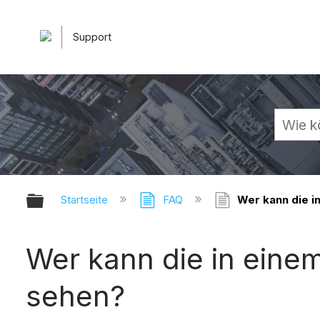
Support
Globale Hierarchie auf- und zuk
Startseite
FAQ
Wer kann die i
Wer kann die in eine
sehen?