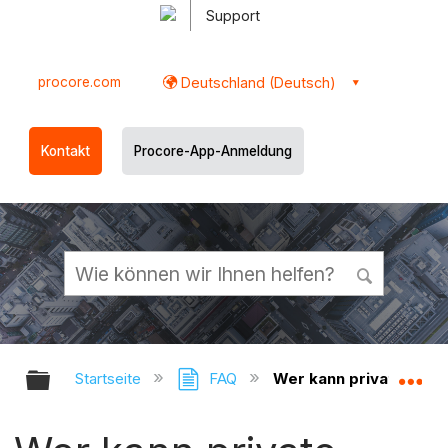
Support
procore.com
Deutschland (Deutsch)
Kontakt
Procore-App-Anmeldung
Globale Hierarchie auf- und zukl
Gl
Startseite
FAQ
Wer kann private Abla