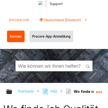
Support
procore.com
Deutschland (Deutsch)
Kontakt
Procore-App-Anmeldung
Globale Hierarchie auf- und zukl
Gl
Startseite
FAQ
Wo finde ich Qualit