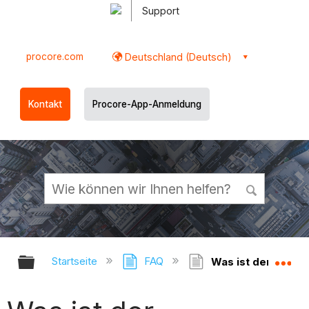
Support
procore.com
Deutschland (Deutsch)
Kontakt
Procore-App-Anmeldung
Globale Hierarchie auf- und zukl
Gl
Startseite
FAQ
Was ist der Unter