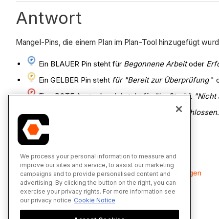
Antwort
Mangel-Pins, die einem Plan im Plan-Tool hinzugefügt wur
Ein BLAUER Pin steht für
Begonnene Arbeit
oder
Erfo
Ein GELBER Pin steht
für "Bereit zur Überprüfung
" 
Eine ROTE Anstecknadel steht für
"Im Streit",
"Nicht 
Ein GRAUER Pin steht für
Entwurf
oder
Geschlossen
.
Siehe auch
We process your personal information to measure and
improve our sites and service, to assist our marketing
Einträge in der Mängelliste zu einem Plan hinzufügen
campaigns and to provide personalised content and
advertising. By clicking the button on the right, you can
exercise your privacy rights. For more information see
our privacy notice
Cookie Notice