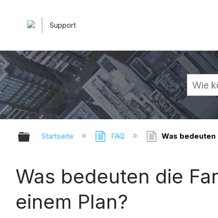
Support
Globale Hierarchie auf- und zuk
Startseite
FAQ
Was bedeuten d
Was bedeuten die Far
einem Plan?