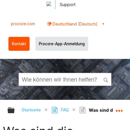
Support
procore.com
Deutschland (Deutsch)
Kontakt
Procore-App-Anmeldung
Globale Hierarchie auf- und zukl
Gl
Startseite
FAQ
Was sind die Stan