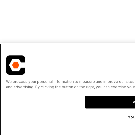
We process your personal information to measure and improve our sites 
and advertising. By clicking the button on the right, you can exercise you
You