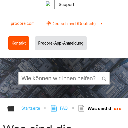
Support
procore.com
Deutschland (Deutsch)
Kontakt
Procore-App-Anmeldung
Globale Hierarchie auf- und zukl
Gl
Startseite
FAQ
Was sind die Stan