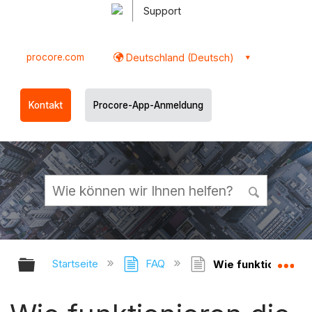
Support
procore.com
Deutschland (Deutsch)
Kontakt
Procore-App-Anmeldung
Globale Hierarchie auf- und zukl
Gl
Startseite
FAQ
Wie funktionieren 