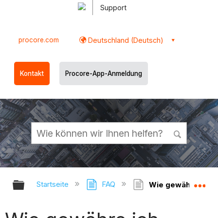
Support
procore.com
Deutschland (Deutsch)
Kontakt
Procore-App-Anmeldung
Globale Hierarchie auf- und zukl
Gl
Startseite
FAQ
Wie gewähre ich Be