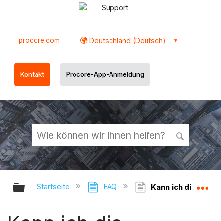
Support
procore.com
Deutschland (Deutsch)
Kontakt
Procore-App-Anmeldung
Globale Hierarchie auf- und zukl
Gl
Startseite
FAQ
Kann ich die Proje