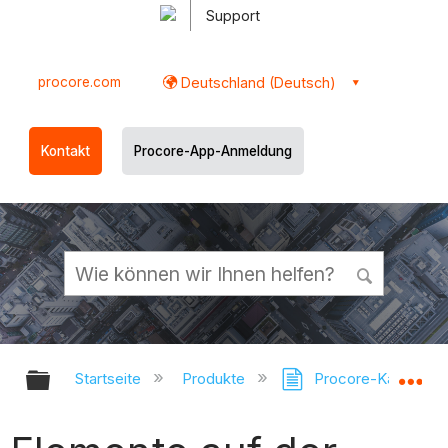
Support
procore.com
Deutschland (Deutsch)
Kontakt
Procore-App-Anmeldung
Globale Hierarchie auf- und zukl
Gl
Startseite
Produkte
Procore-Karten