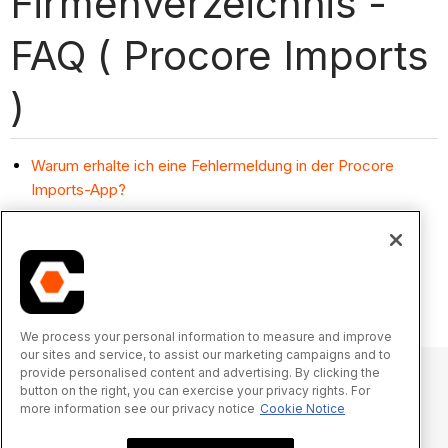
Firmenverzeichnis -
FAQ ( Procore Imports
)
Warum erhalte ich eine Fehlermeldung in der Procore
Imports-App?
Was sind die Spaltenüberschriften-Updates in den
Importvorlagen?
Kann ich Vorlagen für Berechtigungen auf mehrere
Benutzer gleichzeitig anwenden?
We process your personal information to measure and improve
our sites and service, to assist our marketing campaigns and to
provide personalised content and advertising. By clicking the
button on the right, you can exercise your privacy rights. For
more information see our privacy notice
Cookie Notice
© 2025 Procore Technologies, Inc.