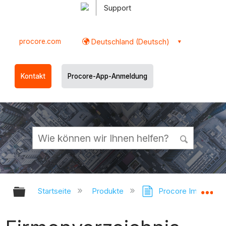
Support
procore.com
Deutschland (Deutsch)
Kontakt
Procore-App-Anmeldung
Globale Hierarchie auf- und zukl
Gl
Startseite
Produkte
Procore Imports