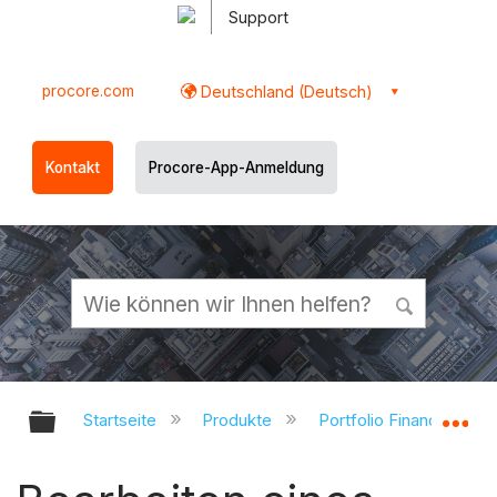
Support
procore.com
Deutschland (Deutsch)
Kontakt
Procore-App-Anmeldung
Globale Hierarchie auf- und zukl
Gl
Startseite
Produkte
Portfolio Financials un