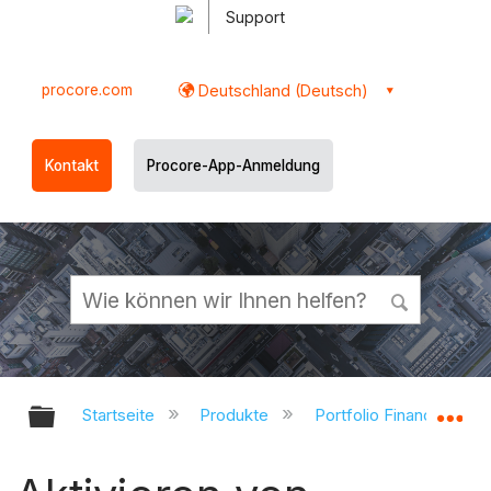
Support
procore.com
Deutschland (Deutsch)
Kontakt
Procore-App-Anmeldung
Globale Hierarchie auf- und zukl
Gl
Startseite
Produkte
Portfolio Financials un