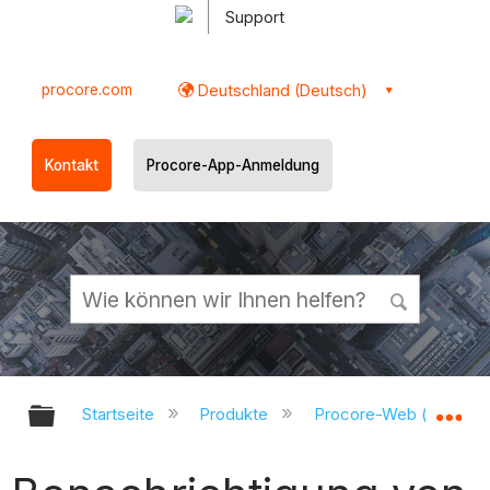
Support
procore.com
Deutschland (Deutsch)
Kontakt
Procore-App-Anmeldung
Globale Hierarchie auf- und zukl
Gl
Startseite
Produkte
Procore-Web (app.pr