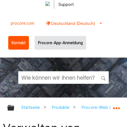
Support
procore.com
Deutschland (Deutsch)
Kontakt
Procore-App-Anmeldung
Globale Hierarchie auf- und zukl
Gl
Startseite
Produkte
Procore-Web (app.pr