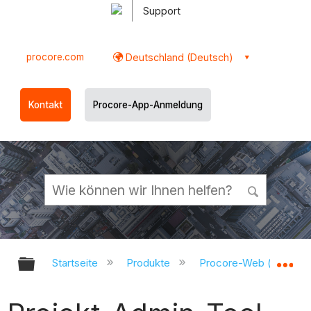
Support
procore.com
Deutschland (Deutsch)
Kontakt
Procore-App-Anmeldung
Globale Hierarchie auf- und zukl
Gl
Startseite
Produkte
Procore-Web (app.pr