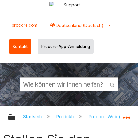
Support
procore.com
Deutschland (Deutsch)
Kontakt
Procore-App-Anmeldung
Globale Hierarchie auf- und zukl
Gl
Startseite
Produkte
Procore-Web (app.pr