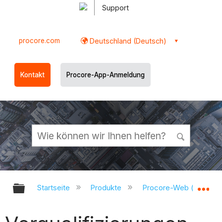
Support
procore.com
Deutschland (Deutsch)
Kontakt
Procore-App-Anmeldung
Globale Hierarchie auf- und zukl
Gl
Startseite
Produkte
Procore-Web (app.pr