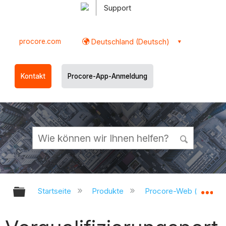
Support
procore.com
Deutschland (Deutsch)
Kontakt
Procore-App-Anmeldung
Globale Hierarchie auf- und zukl
Gl
Startseite
Produkte
Procore-Web (app.pr