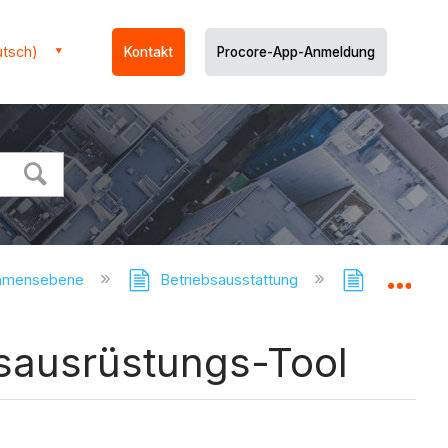
utsch)
Kontakt
Procore-App-Anmeldung
ehmensebene
Betriebsausstattung
Betriebsau
Glo
sausrüstungs-Tool