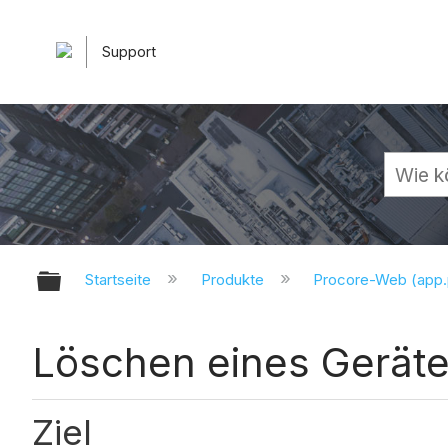
Support
Globale Hierarchie auf- und zuk
Startseite
Produkte
Procore-Web (app
Löschen eines Geräte
Ziel