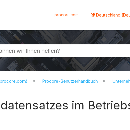
procore.com
Deutschland (De
lappen
.procore.com)
Procore-Benutzerhandbuch
Untern
datensatzes im Betrieb