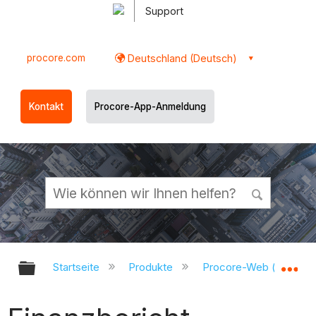
Support
procore.com
Deutschland (Deutsch)
Kontakt
Procore-App-Anmeldung
Globale Hierarchie auf- und zukl
Gl
Startseite
Produkte
Procore-Web (app.pr