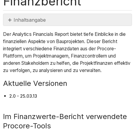
Finanzbericht
Inhaltsangabe
Aktuelle
Der Analytics Financials Report bietet tiefe Einblicke in die
Versionen
finanziellen Aspekte von Bauprojekten. Dieser Bericht
Im
integriert verschiedene Finanzdaten aus der Procore-
Finanzwerte-
Plattform, um Projektmanagern, Finanzcontrollern und
Bericht
anderen Stakeholdern zu helfen, die Projektfinanzen effektiv
verwendete
zu verfolgen, zu analysieren und zu verwalten.
Procore-
Tools
Aktuelle Versionen
Berichtsseiten
2.0 - 25.03.13
Im Finanzwerte-Bericht verwendete
Procore-Tools