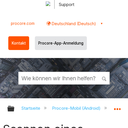
Support
procore.com
Deutschland (Deutsch)
Kontakt
Procore-App-Anmeldung
Globale Hierarchie auf- und zukl
Gl
Startseite
Procore-Mobil (Android)
Procor