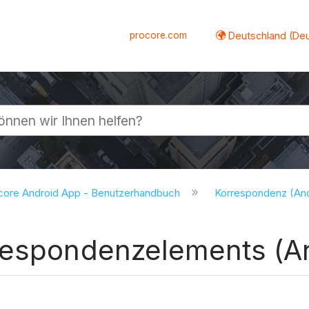
procore.com
Deutschland (De
lappen
core Android App - Benutzerhandbuch
Korrespondenz (An
respondenzelements (A