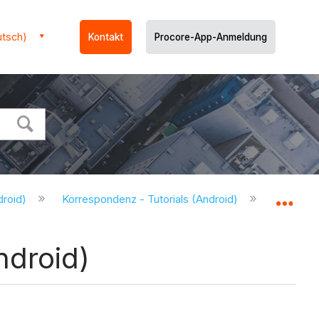
utsch)
Kontakt
Procore-App-Anmeldung
droid)
Korrespondenz - Tutorials (Android)
Bearbeit
Glo
ndroid)