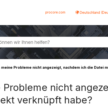
procore.com
Deutschland (De
lappen
eine Probleme nicht angezeigt, nachdem ich die Datei m
Probleme nicht angezei
jekt verknüpft habe?