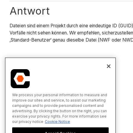
Antwort
Dateien sind einem Projekt durch eine eindeutige ID (GUI
Vorfälle nicht sehen können. Wir empfehlen, sicherzustelle
‚Standard-Benutzer‘ genau dieselbe Datei (NWF oder NWD) 
Siehe auch
Koordinations-Vorfälle
We process your personal information to measure and
improve our sites and service, to assist our marketing
campaigns and to provide personalised content and
advertising. By clicking the button on the right, you can
exercise your privacy rights. For more information see
our privacy notice
Cookie Notice