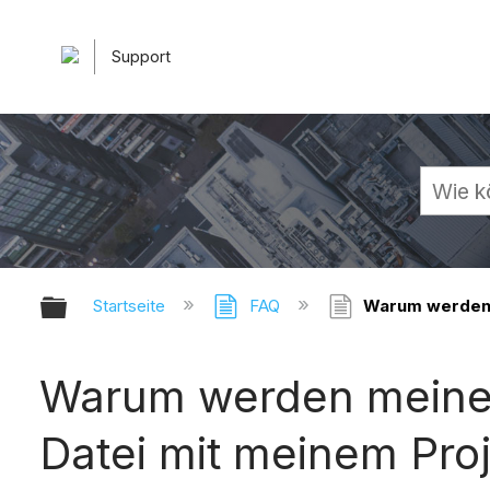
Support
Globale Hierarchie auf- und zuk
Startseite
FAQ
Warum werden m
Warum werden meine 
Datei mit meinem Pro