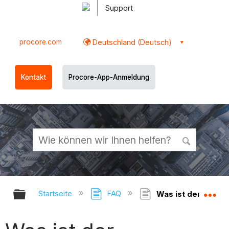
Support
procore.com
Deutschland (Deutsch)
Kontakt
Procore-App-Anmeldung
Globale Hierarchie auf- und zukl
Gl
Startseite
FAQ
Was ist der Unter