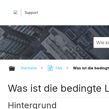
Support
Globale Hierarchie auf- und zuk
Startseite
FAQ
Was ist die beding
Was ist die bedingte 
Hintergrund