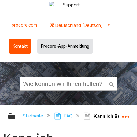
Support
procore.com
Deutschland (Deutsch)
Kontakt
Procore-App-Anmeldung
Globale Hierarchie auf- und zukl
Gl
Startseite
FAQ
Kann ich Benachri