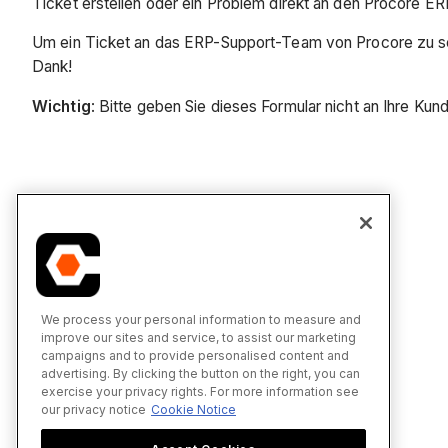
Ticket erstellen oder ein Problem direkt an den Procore E
Um ein Ticket an das ERP-Support-Team von Procore zu send
Dank!
Wichtig
: Bitte geben Sie dieses Formular nicht an Ihre Ku
We process your personal information to measure and
improve our sites and service, to assist our marketing
campaigns and to provide personalised content and
advertising. By clicking the button on the right, you can
exercise your privacy rights. For more information see
our privacy notice
Cookie Notice