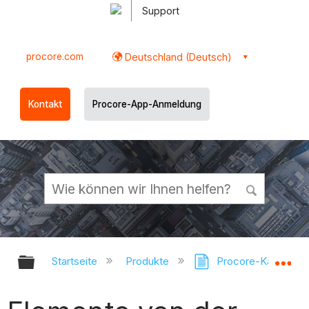
Support
procore.com
Deutschland (Deutsch)
Kontakt
Procore-App-Anmeldung
Globale Hierarchie auf- und zukl
Gl
Startseite
Produkte
Procore-Karten