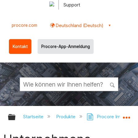
Support
procore.com
Deutschland (Deutsch)
Kontakt
Procore-App-Anmeldung
Globale Hierarchie auf- und zukl
Gl
Startseite
Produkte
Procore Imports