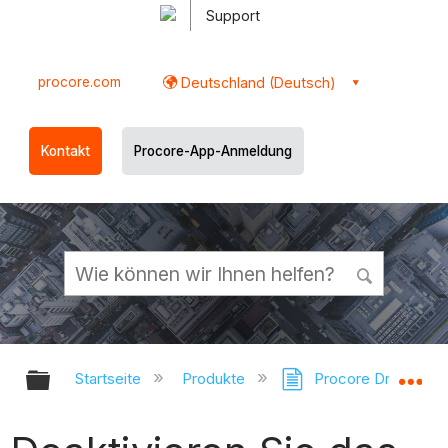
Support
procore.com
Deutschland (Deutsch)
Kontakt
Procore-App-Anmeldung
Globale Hierarchie auf- und zukl
Gl
Startseite
Produkte
Procore Drive