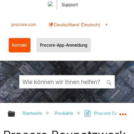
Support
procore.com
Deutschland (Deutsch)
Kontakt
Procore-App-Anmeldung
Globale Hierarchie auf- und zukl
Gl
Startseite
Produkte
Procore Construct