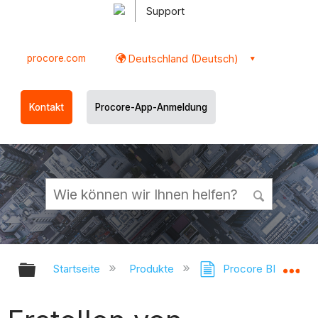
Support
procore.com
Deutschland (Deutsch)
Kontakt
Procore-App-Anmeldung
Globale Hierarchie auf- und zukl
Gl
Startseite
Produkte
Procore BIM-Plugi