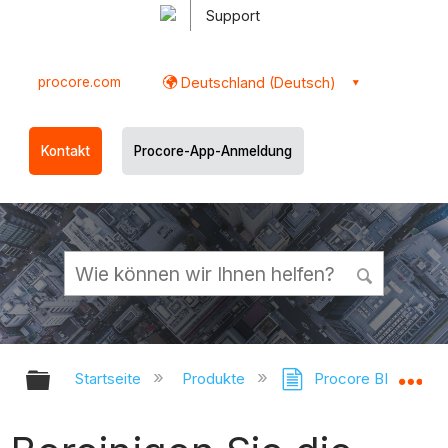
Support
procore.com
Deutschland (Deutsch)
Kontakt
Procore-App-Anmeldung
Globale Hierarchie auf- und zukl
Gl
Startseite
Produkte
Procore BIM-Plugi