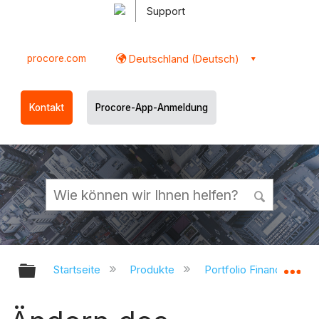
Support
procore.com
Deutschland (Deutsch)
Kontakt
Procore-App-Anmeldung
Globale Hierarchie auf- und zukl
Gl
Startseite
Produkte
Portfolio Financials un