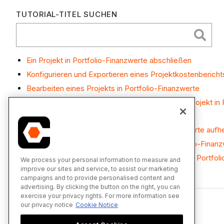
TUTORIAL-TITEL SUCHEN
Ein Projekt in Portfolio-Finanzwerte abschließen
Konfigurieren und Exportieren eines Projektkostenbericht
Bearbeiten eines Projekts in Portfolio-Finanzwerte
Rückstellung für Mieterverbesserungen für ein Projekt in 
Lieferanten in Portfolio-Finanzwerte beurteilen
Archivierung eines Projekts in Portfolio-Finanzwerte auf
Aktualisieren der Phase eines Projekts in Portfolio-Finan
Zeigen Sie den Kommentar- und Aktivitätsfeed in Portfolio
We process your personal information to measure and
improve our sites and service, to assist our marketing
campaigns and to provide personalised content and
advertising. By clicking the button on the right, you can
exercise your privacy rights. For more information see
our privacy notice
Cookie Notice