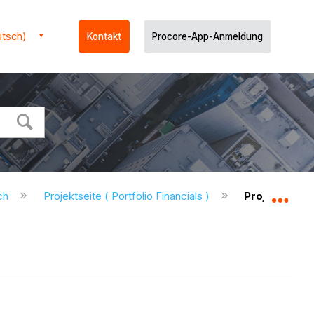
utsch)
Kontakt
Procore-App-Anmeldung
uch
Projektseite ( Portfolio Financials )
Projektseite -
Glo