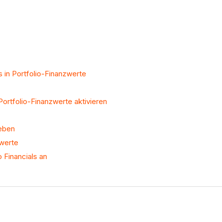
s in Portfolio-Finanzwerte
Portfolio-Finanzwerte aktivieren
heben
zwerte
 Financials an