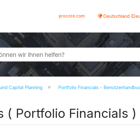
procore.com
Deutschland (De
lappen
 und Capital Planning
Portfolio Financials - Benutzerhandb
s ( Portfolio Financials )