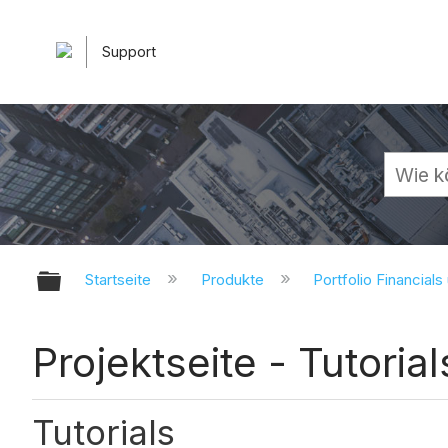
Support
Globale Hierarchie auf- und zuk
Startseite
Produkte
Portfolio Financials
Projektseite - Tutorial
Tutorials