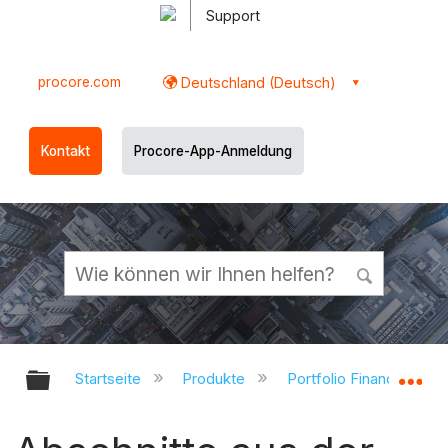
Support
procore.com
Deutschland (Deutsch)
Kontakt
Procore-App-Anmeldung
Globale Hierarchie auf- und zukl
Gl
Startseite
Produkte
Portfolio Financials un