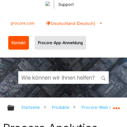
Support
procore.com
Deutschland (Deutsch)
Kontakt
Procore-App-Anmeldung
Globale Hierarchie auf- und zukl
Gl
Startseite
Produkte
Procore-Web (app.pr