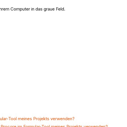
Ihrem Computer in das graue Feld.
ular-Tool meines Projekts verwenden?
n Procore im Formular-Tool meines Projekts verwenden?